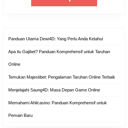
Panduan Utama Dewi4D: Yang Perlu Anda Ketahui
Apa itu Gajibet? Panduan Komprehensif untuk Taruhan
Online
Temukan Majestibet: Pengalaman Taruhan Online Terbaik
Menjelajahi Saung4D: Masa Depan Game Online
Memahami Ahlicasino: Panduan Komprehensif untuk
Pemain Baru