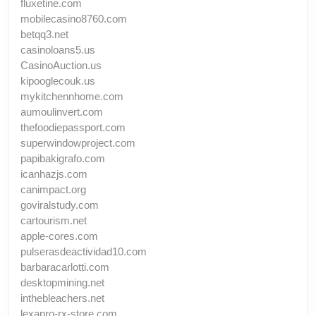
fluxetine.com
mobilecasino8760.com
betqq3.net
casinoloans5.us
CasinoAuction.us
kipooglecouk.us
mykitchennhome.com
aumoulinvert.com
thefoodiepassport.com
superwindowproject.com
papibakigrafo.com
icanhazjs.com
canimpact.org
goviralstudy.com
cartourism.net
apple-cores.com
pulserasdeactividad10.com
barbaracarlotti.com
desktopmining.net
inthebleachers.net
lexapro-rx-store.com