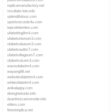
replicamanufactory.net
rezultate-loto.info
splendifulous.com
sportsrecords4u.com
topceleberites.com
ufabetting8m4.com
ufabetunionum3.com
ufabetvalueum3.com
ufabetvaultm7.com
ufabetvillageum7.com
ufabetvoicem3.com
waveufabetm4.com
wayang88.net
websiteufabetm4.com
whiteufabetm4.com
anikalappy.com
dininghelsinki.info
duanfrescariverside.info
etilerx.com
finestreplica.net