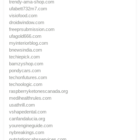
trendy-ama-shop.com
ufabett732m7.com
visiofood.com
droidwindow.com
freeprsubmission.com
ufagold666.com
myinteriorblog.com
bnewsindia.com
techiepick.com
bamzyshop.com
pondycars.com
techonfutures.com
techoologic.com
raspberryketonescanada.org
medihealthrules.com
usathrill.com
vshapedental.com
canfandalucia.org
yourengineguide.com
nybreakings.com
outstationcabsservices.com