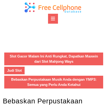
Skip
to
content
Open
Skip
Button
to
content
Slot Gacor Malam Ini Anti Rungkat, Dapatkan Maxwin
dari Slot Mahjong Ways
Judi Slot
Bebaskan Perpustakaan Musik Anda dengan YMP3:
Semua yang Perlu Anda Ketahui
Bebaskan Perpustakaan