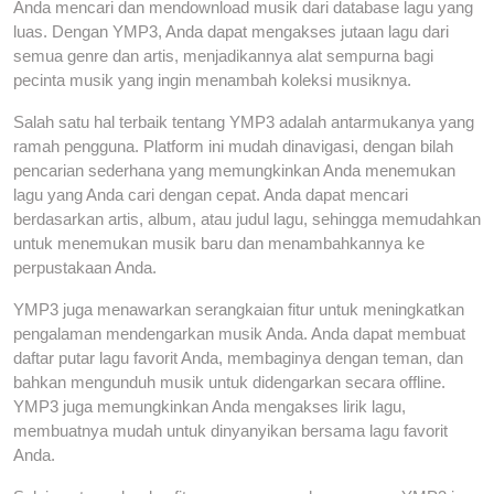
Anda mencari dan mendownload musik dari database lagu yang
luas. Dengan YMP3, Anda dapat mengakses jutaan lagu dari
semua genre dan artis, menjadikannya alat sempurna bagi
pecinta musik yang ingin menambah koleksi musiknya.
Salah satu hal terbaik tentang YMP3 adalah antarmukanya yang
ramah pengguna. Platform ini mudah dinavigasi, dengan bilah
pencarian sederhana yang memungkinkan Anda menemukan
lagu yang Anda cari dengan cepat. Anda dapat mencari
berdasarkan artis, album, atau judul lagu, sehingga memudahkan
untuk menemukan musik baru dan menambahkannya ke
perpustakaan Anda.
YMP3 juga menawarkan serangkaian fitur untuk meningkatkan
pengalaman mendengarkan musik Anda. Anda dapat membuat
daftar putar lagu favorit Anda, membaginya dengan teman, dan
bahkan mengunduh musik untuk didengarkan secara offline.
YMP3 juga memungkinkan Anda mengakses lirik lagu,
membuatnya mudah untuk dinyanyikan bersama lagu favorit
Anda.