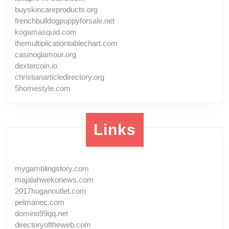
buyskincareproducts.org
frenchbulldogpuppyforsale.net
kogamasquid.com
themultiplicationtablechart.com
casinoglamour.org
dextercoin.io
christianarticledirectory.org
5homestyle.com
Links
mygamblingstory.com
majalahwekonews.com
2017hoganoutlet.com
pelmanec.com
domino99qq.net
directoryoftheweb.com