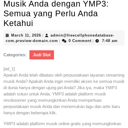
Musik Anda dengan YMP3:
Semua yang Perlu Anda
Ketahui
March
March 11, 2026
admin@freecellphonedatabase-
|
11,
admin@freecellphonedatabase-
com.preview-domain.com
0 Comment
7:48 am
|
|
2026
com.preview-
domain.com
Categories:
Judi Slot
[ad_1]
Apakah Anda lelah dibatasi oleh perpustakaan layanan streaming
musik Anda? Apakah Anda ingin memiliki akses ke semua musik
di dunia hanya dengan ujung jari Anda? Jika iya, maka YMP3
adalah solusi untuk Anda. YMP3 adalah platform musik
revolusioner yang memungkinkan Anda memperluas
perpustakaan musik Anda dan menemukan lagu dan artis baru
hanya dengan beberapa klik.
YMP3 adalah platform musik online gratis yang memungkinkan