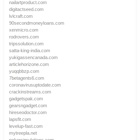
nailartproduct.com
digitactseed.com
lvlcraft.com
90secondmoneyloans.com
xenmicro.com
rodrovers.com
tripssolution.com
satta-king-india.com
yukigassencanada.com
articlehorizone.com
yuqqbbzp.com
7betagents6.com
coronavirusuptodate.com
crackinstreams.com
gadgetspak.com
gearsngadget.com
hireseodoctor.com
lapsfit.com
levelup-fast.com
mytreepla.net
pokersimulations.com