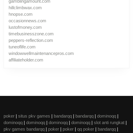
gamblingamount.com
hillclimbwax.com
hnopse.com
occasionnews.com
lustofmoney.com
timebusinesszone.com
peppers-reflection.com
tuneoflife.com
windowwellmaintenancepros.com
affiliateholder.com
poker
|
situs pkv games
|
bandarqq
|
bandarqq
|
dominoqq
|
dominoqq
|
dominoqq
|
dominoqq
|
dominoqq
|
slot anti rungkat
|
pkv games bandarqq
|
poker
|
poker
|
qq poker
|
bandarqq
|