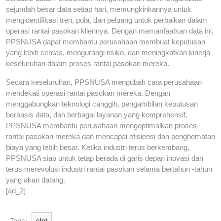
sejumlah besar data setiap hari, memungkinkannya untuk
mengidentifikasi tren, pola, dan peluang untuk perbaikan dalam
operasi rantai pasokan kliennya. Dengan memanfaatkan data ini,
PPSNUSA dapat membantu perusahaan membuat keputusan
yang lebih cerdas, mengurangi risiko, dan meningkatkan kinerja
keseluruhan dalam proses rantai pasokan mereka.
Secara keseluruhan, PPSNUSA mengubah cara perusahaan
mendekati operasi rantai pasokan mereka. Dengan
menggabungkan teknologi canggih, pengambilan keputusan
berbasis data, dan berbagai layanan yang komprehensif,
PPSNUSA membantu perusahaan mengoptimalkan proses
rantai pasokan mereka dan mencapai efisiensi dan penghematan
biaya yang lebih besar. Ketika industri terus berkembang,
PPSNUSA siap untuk tetap berada di garis depan inovasi dan
terus merevolusi industri rantai pasokan selama bertahun -tahun
yang akan datang.
[ad_2]
Tags:
slot