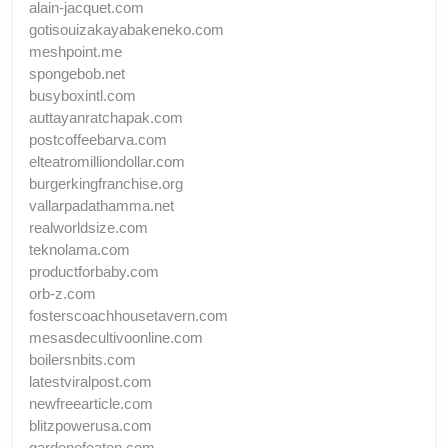
alain-jacquet.com
gotisouizakayabakeneko.com
meshpoint.me
spongebob.net
busyboxintl.com
auttayanratchapak.com
postcoffeebarva.com
elteatromilliondollar.com
burgerkingfranchise.org
vallarpadathamma.net
realworldsize.com
teknolama.com
productforbaby.com
orb-z.com
fosterscoachhousetavern.com
mesasdecultivoonline.com
boilersnbits.com
latestviralpost.com
newfreearticle.com
blitzpowerusa.com
gardenofeaten.com