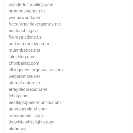
wonderfultraveling.com
promocioname.net
wimaxworld.com
freeonlinecricketgames.net
bestcashing.biz
firerestrictions.us
archiesbrooklyn.com
muambeiros.net
infozblog.com
chonbaihat.com
elblogdeoscargonzalez.com
webpromote.net
steroids-store.co
arteydecoracion.net
fithog.com
bestlaptopbestmonitor.com
georginaryland.com
roseandbasil.com
thewhitewhitelights.com
atdhe.ws