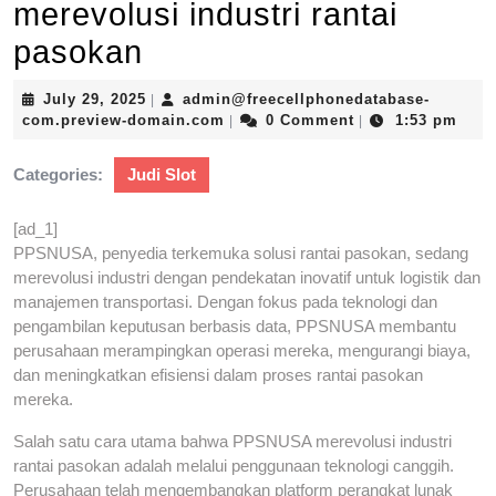
merevolusi industri rantai
pasokan
July
July 29, 2025
admin@freecellphonedatabase-
|
29,
admin@freecellphonedatabase-
com.preview-domain.com
0 Comment
1:53 pm
|
|
2025
com.preview-
domain.com
Categories:
Judi Slot
[ad_1]
PPSNUSA, penyedia terkemuka solusi rantai pasokan, sedang
merevolusi industri dengan pendekatan inovatif untuk logistik dan
manajemen transportasi. Dengan fokus pada teknologi dan
pengambilan keputusan berbasis data, PPSNUSA membantu
perusahaan merampingkan operasi mereka, mengurangi biaya,
dan meningkatkan efisiensi dalam proses rantai pasokan
mereka.
Salah satu cara utama bahwa PPSNUSA merevolusi industri
rantai pasokan adalah melalui penggunaan teknologi canggih.
Perusahaan telah mengembangkan platform perangkat lunak