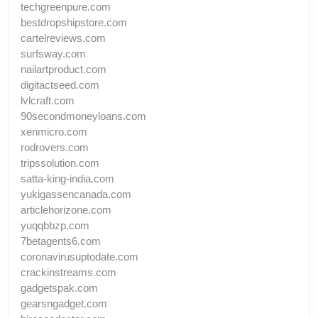
techgreenpure.com
bestdropshipstore.com
cartelreviews.com
surfsway.com
nailartproduct.com
digitactseed.com
lvlcraft.com
90secondmoneyloans.com
xenmicro.com
rodrovers.com
tripssolution.com
satta-king-india.com
yukigassencanada.com
articlehorizone.com
yuqqbbzp.com
7betagents6.com
coronavirusuptodate.com
crackinstreams.com
gadgetspak.com
gearsngadget.com