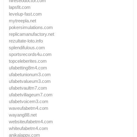
hireseodoctor.com
lapsfit.com
levelup-fast.com
mytreepla.net
pokersimulations.com
replicamanufactory.net
rezultate-loto.info
splendifulous.com
sportsrecords4u.com
topceleberites.com
ufabetting8m4.com
ufabetunionum3.com
ufabetvalueum3.com
ufabetvaultm7.com
ufabetvillageum7.com
ufabetvoicem3.com
waveufabetm4.com
wayang88.net
websiteufabetm4.com
whiteufabetm4.com
anikalappy.com