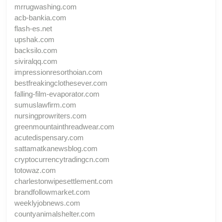
mrrugwashing.com
acb-bankia.com
flash-es.net
upshak.com
backsilo.com
siviralqq.com
impressionresorthoian.com
bestfreakingclothesever.com
falling-film-evaporator.com
sumuslawfirm.com
nursingprowriters.com
greenmountainthreadwear.com
acutedispensary.com
sattamatkanewsblog.com
cryptocurrencytradingcn.com
totowaz.com
charlestonwipesettlement.com
brandfollowmarket.com
weeklyjobnews.com
countyanimalshelter.com