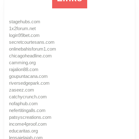
stagehubs.com
1x2forum.net
login99bet.com
secretcourtesans.com
onlinebahisforum1.com
chicagoheadline.com
camming.org
rajalion88.com
goupuntacana.com
riversedgepark.com
zaseez.com
catchycrunch.com
nofaphub.com
nefertitingalls.com
patsyscreations.com
income4proof.com
educaritas.org
lensajelajah.com