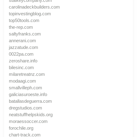
statkeycompany.com
carolinadeckbuilders.com
topinvestingblog.com
top50tools.com
the-rep.com
saltyfranks.com
annerani.com
jazzatude.com
0022pa.com
zeroshare.info
bilesinc.com
milaretreatnz.com
modaagi.com
smallvilleph.com
galiciasuroeste.info
batallasdeguerra.com
dregstudios.com
neatstuffhelpskids.org
moraessoccer.com
forochile.org
chart-track.com