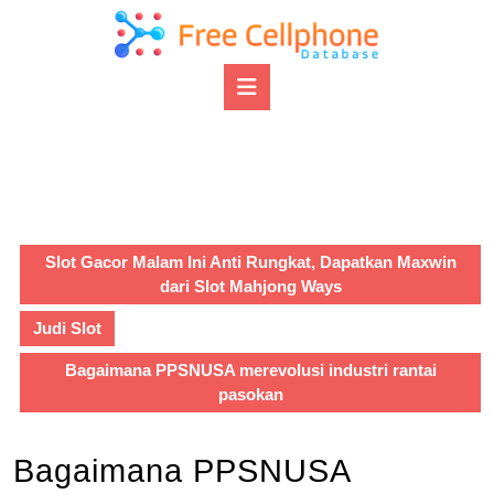
Skip
to
content
Open
Skip
Button
to
content
Slot Gacor Malam Ini Anti Rungkat, Dapatkan Maxwin
dari Slot Mahjong Ways
Judi Slot
Bagaimana PPSNUSA merevolusi industri rantai
pasokan
Bagaimana PPSNUSA