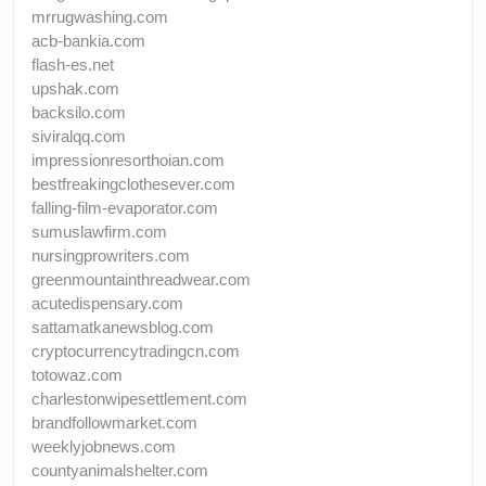
mrrugwashing.com
acb-bankia.com
flash-es.net
upshak.com
backsilo.com
siviralqq.com
impressionresorthoian.com
bestfreakingclothesever.com
falling-film-evaporator.com
sumuslawfirm.com
nursingprowriters.com
greenmountainthreadwear.com
acutedispensary.com
sattamatkanewsblog.com
cryptocurrencytradingcn.com
totowaz.com
charlestonwipesettlement.com
brandfollowmarket.com
weeklyjobnews.com
countyanimalshelter.com