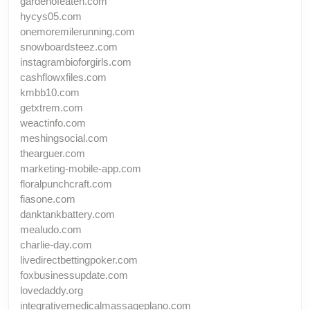
gardenofeaten.com
hycys05.com
onemoremilerunning.com
snowboardsteez.com
instagrambioforgirls.com
cashflowxfiles.com
kmbb10.com
getxtrem.com
weactinfo.com
meshingsocial.com
thearguer.com
marketing-mobile-app.com
floralpunchcraft.com
fiasone.com
danktankbattery.com
mealudo.com
charlie-day.com
livedirectbettingpoker.com
foxbusinessupdate.com
lovedaddy.org
integrativemedicalmassageplano.com