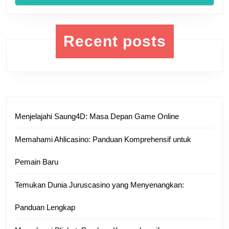
Recent posts
Menjelajahi Saung4D: Masa Depan Game Online
Memahami Ahlicasino: Panduan Komprehensif untuk
Pemain Baru
Temukan Dunia Juruscasino yang Menyenangkan:
Panduan Lengkap