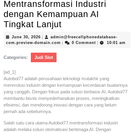
Mentransformasi Industri
dengan Kemampuan AI
Tingkat Lanjut
June
June 30, 2026
admin@freecellphonedatabase-
|
30,
admin@freecellphonedatabase-
com.preview-domain.com
0 Comment
10:01 am
|
|
2026
com.preview-
domain.com
Categories:
Judi Slot
[ad_1]
Autobot77 adalah perusahaan teknologi mutakhir yang
merevolusi industri dengan kemampuan kecerdasan buatannya
yang canggih. Dengan fokus pada solusi berbasis AI, Autobot77
membantu bisnis menyederhanakan proses, meningkatkan
efisiensi, dan mendorong inovasi dengan cara yang belum
pernah ada sebelumnya.
Salah satu cara utama Autobot77 mentransformasi industri
adalah melalui solusi otomatisasi bertenaga AI. Dengan