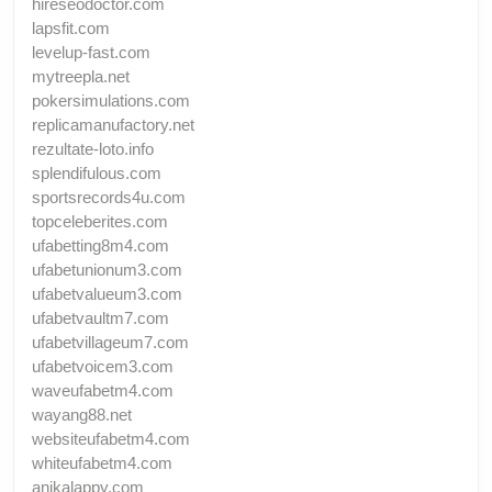
hireseodoctor.com
lapsfit.com
levelup-fast.com
mytreepla.net
pokersimulations.com
replicamanufactory.net
rezultate-loto.info
splendifulous.com
sportsrecords4u.com
topceleberites.com
ufabetting8m4.com
ufabetunionum3.com
ufabetvalueum3.com
ufabetvaultm7.com
ufabetvillageum7.com
ufabetvoicem3.com
waveufabetm4.com
wayang88.net
websiteufabetm4.com
whiteufabetm4.com
anikalappy.com