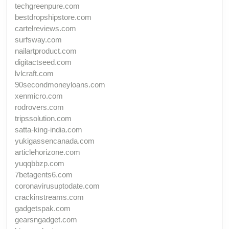
techgreenpure.com
bestdropshipstore.com
cartelreviews.com
surfsway.com
nailartproduct.com
digitactseed.com
lvlcraft.com
90secondmoneyloans.com
xenmicro.com
rodrovers.com
tripssolution.com
satta-king-india.com
yukigassencanada.com
articlehorizone.com
yuqqbbzp.com
7betagents6.com
coronavirusuptodate.com
crackinstreams.com
gadgetspak.com
gearsngadget.com