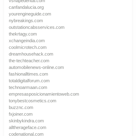
vshapedental.com
canfandalucia.org
yourengineguide.com
nybreakings.com
outstationcabsservices.com
thekrtagy.com
xchangeindia.com
coolmicrotech.com
dreamhousehack.com
the-techteacher.com
automobilenews-online.com
fashionalltimes.com
totaldigitalforum.com
technoarmaan.com
empresasposicionamientoweb.com
tonybestcosmetics.com
buzznc.com
fxjoiner.com
skinbykindra.com
alltherageface.com
codenational.com