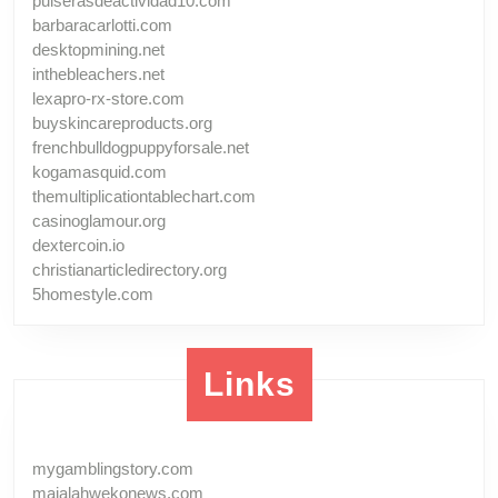
pulserasdeactividad10.com
barbaracarlotti.com
desktopmining.net
inthebleachers.net
lexapro-rx-store.com
buyskincareproducts.org
frenchbulldogpuppyforsale.net
kogamasquid.com
themultiplicationtablechart.com
casinoglamour.org
dextercoin.io
christianarticledirectory.org
5homestyle.com
Links
mygamblingstory.com
majalahwekonews.com