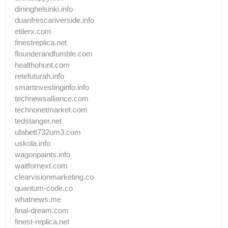
dininghelsinki.info
duanfrescariverside.info
etilerx.com
finestreplica.net
flounderandfumble.com
healthohunt.com
retefuturah.info
smartinvestinginfo.info
technewsalliance.com
technonetmarket.com
tedstanger.net
ufabett732um3.com
uskola.info
wagonpaints.info
waitfornext.com
clearvisionmarketing.co
quantum-code.co
whatnews.me
final-dream.com
finest-replica.net