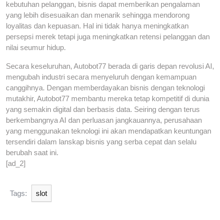
kebutuhan pelanggan, bisnis dapat memberikan pengalaman
yang lebih disesuaikan dan menarik sehingga mendorong
loyalitas dan kepuasan. Hal ini tidak hanya meningkatkan
persepsi merek tetapi juga meningkatkan retensi pelanggan dan
nilai seumur hidup.
Secara keseluruhan, Autobot77 berada di garis depan revolusi AI,
mengubah industri secara menyeluruh dengan kemampuan
canggihnya. Dengan memberdayakan bisnis dengan teknologi
mutakhir, Autobot77 membantu mereka tetap kompetitif di dunia
yang semakin digital dan berbasis data. Seiring dengan terus
berkembangnya AI dan perluasan jangkauannya, perusahaan
yang menggunakan teknologi ini akan mendapatkan keuntungan
tersendiri dalam lanskap bisnis yang serba cepat dan selalu
berubah saat ini.
[ad_2]
Tags:
slot