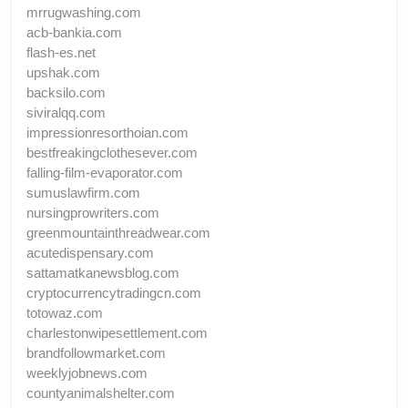
mrrugwashing.com
acb-bankia.com
flash-es.net
upshak.com
backsilo.com
siviralqq.com
impressionresorthoian.com
bestfreakingclothesever.com
falling-film-evaporator.com
sumuslawfirm.com
nursingprowriters.com
greenmountainthreadwear.com
acutedispensary.com
sattamatkanewsblog.com
cryptocurrencytradingcn.com
totowaz.com
charlestonwipesettlement.com
brandfollowmarket.com
weeklyjobnews.com
countyanimalshelter.com