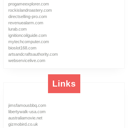
progameexplorer.com
rockislandroastery.com
directselling-pro.com
revenuealarm.com
lurab.com
ignitioncoilguide.com
mytechcomputer.com
bioslot168.com
artsandcraftsauthority.com
webservicelive.com
Links
jimsfamousbbq.com
libertywalk-usa.com
australiamovie.net
gizmobird.co.uk