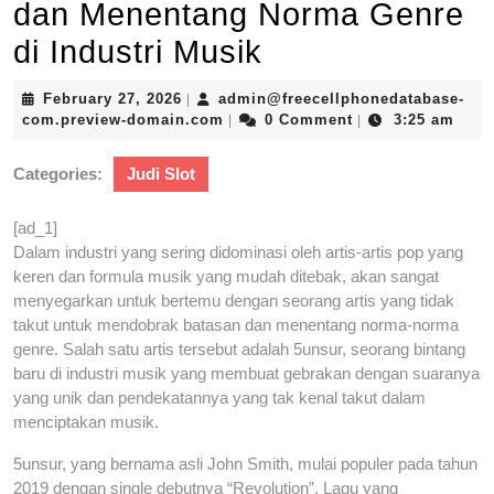
dan Menentang Norma Genre
di Industri Musik
February
February 27, 2026
admin@freecellphonedatabase-
|
27,
admin@freecellphonedatabase-
com.preview-domain.com
0 Comment
3:25 am
|
|
2026
com.preview-
domain.com
Categories:
Judi Slot
[ad_1]
Dalam industri yang sering didominasi oleh artis-artis pop yang
keren dan formula musik yang mudah ditebak, akan sangat
menyegarkan untuk bertemu dengan seorang artis yang tidak
takut untuk mendobrak batasan dan menentang norma-norma
genre. Salah satu artis tersebut adalah 5unsur, seorang bintang
baru di industri musik yang membuat gebrakan dengan suaranya
yang unik dan pendekatannya yang tak kenal takut dalam
menciptakan musik.
5unsur, yang bernama asli John Smith, mulai populer pada tahun
2019 dengan single debutnya “Revolution”. Lagu yang