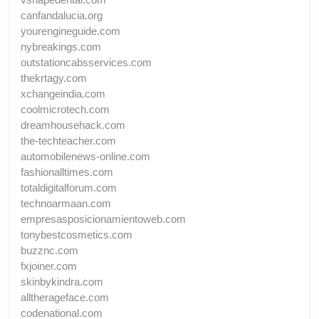
canfandalucia.org
yourengineguide.com
nybreakings.com
outstationcabsservices.com
thekrtagy.com
xchangeindia.com
coolmicrotech.com
dreamhousehack.com
the-techteacher.com
automobilenews-online.com
fashionalltimes.com
totaldigitalforum.com
technoarmaan.com
empresasposicionamientoweb.com
tonybestcosmetics.com
buzznc.com
fxjoiner.com
skinbykindra.com
alltherageface.com
codenational.com