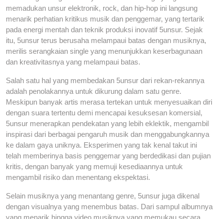
memadukan unsur elektronik, rock, dan hip-hop ini langsung
menarik perhatian kritikus musik dan penggemar, yang tertarik
pada energi mentah dan teknik produksi inovatif 5unsur. Sejak
itu, 5unsur terus berusaha melampaui batas dengan musiknya,
merilis serangkaian single yang menunjukkan keserbagunaan
dan kreativitasnya yang melampaui batas.
Salah satu hal yang membedakan 5unsur dari rekan-rekannya
adalah penolakannya untuk dikurung dalam satu genre.
Meskipun banyak artis merasa tertekan untuk menyesuaikan diri
dengan suara tertentu demi mencapai kesuksesan komersial,
5unsur menerapkan pendekatan yang lebih eklektik, mengambil
inspirasi dari berbagai pengaruh musik dan menggabungkannya
ke dalam gaya uniknya. Eksperimen yang tak kenal takut ini
telah memberinya basis penggemar yang berdedikasi dan pujian
kritis, dengan banyak yang memuji kesediaannya untuk
mengambil risiko dan menentang ekspektasi.
Selain musiknya yang menantang genre, 5unsur juga dikenal
dengan visualnya yang menembus batas. Dari sampul albumnya
yang menarik hingga video musiknya yang memukau secara