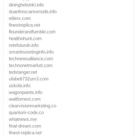
dininghelsinki.info
duanfrescariverside.info
etilerx.com
finestreplica.net
flounderandfumble.com
healthohunt.com
retefuturah.info
smartinvestinginfo.info
technewsalliance.com
technonetmarket.com
tedstanger.net
ufabett732um3.com
uskola.info
wagonpaints.info
waitfornext.com
clearvisionmarketing.co
quantum-code.co
whatnews.me
final-dream.com
finest-replica.net