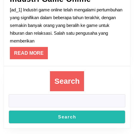
Kisah
[ad_1] Industri game online telah mengalami pertumbuhan
Sukses
yang signifikan dalam beberapa tahun terakhir, dengan
Hoki178:
semakin banyak orang yang beralih ke game untuk
hiburan dan relaksasi. Salah satu pengusaha yang
Bagaimana
memberikan
Seorang
Pengusaha
READ
READ MORE
MORE
Menjadi
Besar
di
Search
Industri
Game
Online
Search