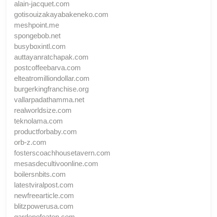
alain-jacquet.com
gotisouizakayabakeneko.com
meshpoint.me
spongebob.net
busyboxintl.com
auttayanratchapak.com
postcoffeebarva.com
elteatromilliondollar.com
burgerkingfranchise.org
vallarpadathamma.net
realworldsize.com
teknolama.com
productforbaby.com
orb-z.com
fosterscoachhousetavern.com
mesasdecultivoonline.com
boilersnbits.com
latestviralpost.com
newfreearticle.com
blitzpowerusa.com
gardenofeaten.com