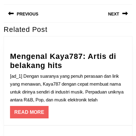
Post
PREVIOUS
NEXT
navigation
Related Post
Previous
Next
post:
post:
Mengenal Kaya787: Artis di
Mengenal
belakang hits
Kaya787:
[ad_1] Dengan suaranya yang penuh perasaan dan lirik
Artis
yang menawan, Kaya787 dengan cepat membuat nama
di
untuk dirinya sendiri di industri musik. Perpaduan uniknya
antara R&B, Pop, dan musik elektronik telah
belakang
hits
READ
READ MORE
MORE